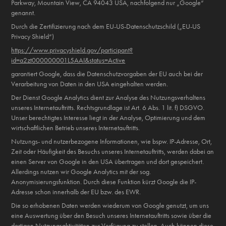
Parkway, Mountain View, CA 94043 USA, nachfolgend nur „Google“
genannt.
Durch die Zertifizierung nach dem EU-US-Datenschutzschild („EU-US
Privacy Shield“)
https://www.privacyshield.gov/participant?
id=a2zt000000001L5AAI&status=Active
garantiert Google, dass die Datenschutzvorgaben der EU auch bei der
Verarbeitung von Daten in den USA eingehalten werden.
Der Dienst Google Analytics dient zur Analyse des Nutzungsverhaltens
unseres Internetauftritts. Rechtsgrundlage ist Art. 6 Abs. 1 lit. f) DSGVO.
Unser berechtigtes Interesse liegt in der Analyse, Optimierung und dem
wirtschaftlichen Betrieb unseres Internetauftritts.
Nutzungs- und nutzerbezogene Informationen, wie bspw. IP-Adresse, Ort,
Zeit oder Häufigkeit des Besuchs unseres Internetauftritts, werden dabei an
einen Server von Google in den USA übertragen und dort gespeichert.
Allerdings nutzen wir Google Analytics mit der sog.
Anonymisierungsfunktion. Durch diese Funktion kürzt Google die IP-
Adresse schon innerhalb der EU bzw. des EWR.
Die so erhobenen Daten werden wiederum von Google genutzt, um uns
eine Auswertung über den Besuch unseres Internetauftritts sowie über die
dortigen Nutzungsaktivitäten zur Verfügung zu stellen. Auch können diese