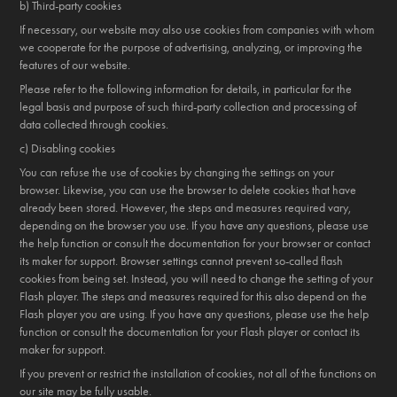
b) Third-party cookies
If necessary, our website may also use cookies from companies with whom
we cooperate for the purpose of advertising, analyzing, or improving the
features of our website.
Please refer to the following information for details, in particular for the
legal basis and purpose of such third-party collection and processing of
data collected through cookies.
c) Disabling cookies
You can refuse the use of cookies by changing the settings on your
browser. Likewise, you can use the browser to delete cookies that have
already been stored. However, the steps and measures required vary,
depending on the browser you use. If you have any questions, please use
the help function or consult the documentation for your browser or contact
its maker for support. Browser settings cannot prevent so-called flash
cookies from being set. Instead, you will need to change the setting of your
Flash player. The steps and measures required for this also depend on the
Flash player you are using. If you have any questions, please use the help
function or consult the documentation for your Flash player or contact its
maker for support.
If you prevent or restrict the installation of cookies, not all of the functions on
our site may be fully usable.