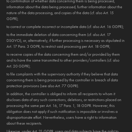
to confirmation of whether data concerning them is being processed,
information about the data being processed, further information about the
nature of the data processing, and copies of the data (cf. also Art. 15
GDPR);
to correct or complete incorrect or incomplete data (cf. also Art. 16 GDPR);
to the immediate deletion of data concerning them (cf. also Art. 17
DSGVO), or, alternatively, if further processing is necessary as stipulated in
Art. 17 Para. 3 GDPR, to restrict said processing per Art. 18 GDPR;
to receive copies of the data concerning them and/or provided by them
and to have the same transmitted to other providers/controllers (cf. also
Art. 20 GDPR);
to file complaints with the supervisory authority if they believe that data
concerning them is being processed by the controller in breach of data
protection provisions (see also Art. 77 GDPR).
In addition, the controller is obliged to inform all recipients to whom it
discloses data of any such corrections, deletions, or restrictions placed on
processing the same per Art. 16, 17 Para. 1, 18 GDPR. However, this
obligation does not apply if such notification is impossible or involves a
disproportionate effort. Nevertheless, users have a right to information
about these recipients.
Likewise, under Art. 21 GDPR, users and data subjects have the right to