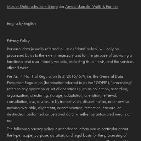
Muster-Datenschutzerklärung
der
Anwaltskanzlei Weiß & Partner
Englisch/English
Privacy Policy
Personal data (usually referred to just as "data" below) will only be
processed by us to the extent necessary and for the purpose of providing a
functional and user-friendly website, including its contents, and the services
offered there.
Per Art. 4 No. 1 of Regulation (EU) 2016/679, i.e. the General Data
Protection Regulation (hereinafter referred to as the "GDPR"), "processing"
refers to any operation or set of operations such as collection, recording,
organization, structuring, storage, adaptation, alteration, retrieval,
consultation, use, disclosure by transmission, dissemination, or otherwise
making available, alignment, or combination, restriction, erasure, or
destruction performed on personal data, whether by automated means or
not.
The following privacy policy is intended to inform you in particular about
the type, scope, purpose, duration, and legal basis for the processing of