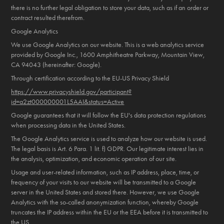
there is no further legal obligation to store your data, such as if an order or
contract resulted therefrom.
Google Analytics
We use Google Analytics on our website. This is a web analytics service
provided by Google Inc., 1600 Amphitheatre Parkway, Mountain View,
CA 94043 (hereinafter: Google).
Through certification according to the EU-US Privacy Shield
https://www.privacyshield.gov/participant?
id=a2zt000000001L5AAI&status=Active
Google guarantees that it will follow the EU's data protection regulations
when processing data in the United States.
The Google Analytics service is used to analyze how our website is used.
The legal basis is Art. 6 Para. 1 lit. f) GDPR. Our legitimate interest lies in
the analysis, optimization, and economic operation of our site.
Usage and user-related information, such as IP address, place, time, or
frequency of your visits to our website will be transmitted to a Google
server in the United States and stored there. However, we use Google
Analytics with the so-called anonymization function, whereby Google
truncates the IP address within the EU or the EEA before it is transmitted to
the US.